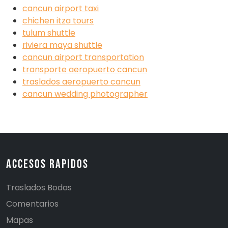
cancun airport taxi
chichen itza tours
tulum shuttle
riviera maya shuttle
cancun airport transportation
transporte aeropuerto cancun
traslados aeropuerto cancun
cancun wedding photographer
Accesos Rapidos
Traslados Bodas
Comentarios
Mapas